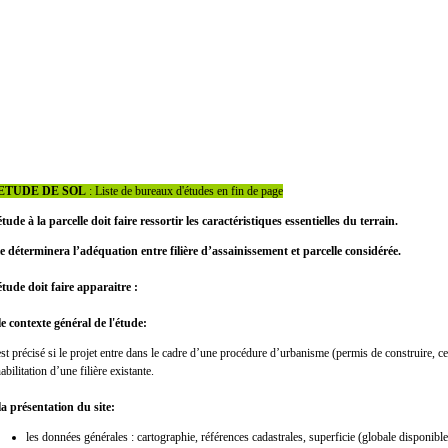
'ETUDE DE SOL
: Liste de bureaux d'études en fin de page
étude à la parcelle doit faire ressortir les caractéristiques essentielles du terrain.
le déterminera l’adéquation entre filière d’assainissement et parcelle considérée.
étude doit faire apparaitre :
 le contexte général de l'étude:
 est précisé si le projet entre dans le cadre d’une procédure d’urbanisme (permis de construire, c
abilitation d’une filière existante.
 la présentation du site:
les données générales : cartographie, références cadastrales, superficie (globale disponible