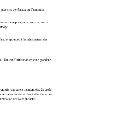
te, présence de réseaux ou d’exutoires
ésence de nappes, puits, sources, cours
voisinage…
'eau et aptitudes à l'assainissement des
. Un test d'infiltration en vraie grandeur
seront très clairement mentionnées. Le profil
pour toutes les démarches à effectuer en ce
limination des eaux pluviales.