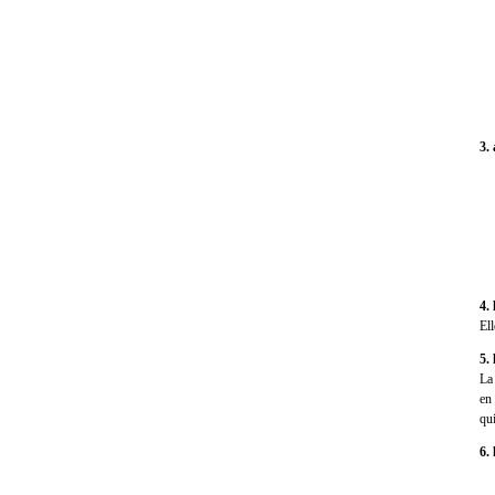
3.
4.
Ell
5.
La 
en
qu
6.