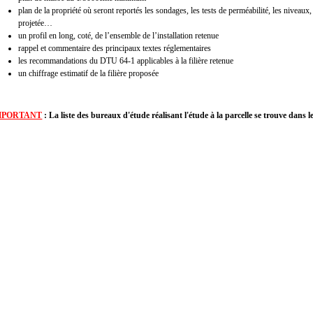
plan de la propriété où seront reportés les sondages, les tests de perméabilité, les niveaux, 
projetée…
un profil en long, coté, de l’ensemble de l’installation retenue
rappel et commentaire des principaux textes réglementaires
les recommandations du DTU 64-1 applicables à la filière retenue
un chiffrage estimatif de la filière proposée
MPORTANT
: La liste des bureaux d'étude réalisant l'étude à la parcelle se trouve dans l
anc.wifeo.com/documents/liste-des-bureaux-dtude.pdf