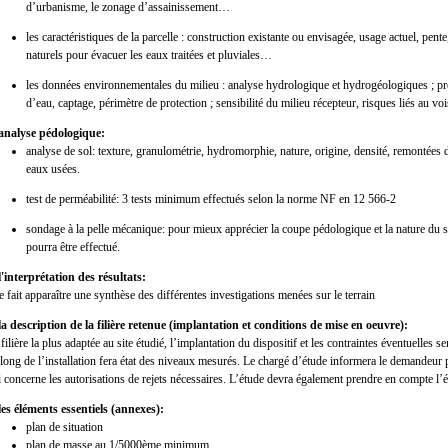
d’urbanisme, le zonage d’assainissement…
les caractéristiques de la parcelle : construction existante ou envisagée, usage actuel, pen
naturels pour évacuer les eaux traitées et pluviales…
les données environnementales du milieu : analyse hydrologique et hydrogéologiques ; pr
d’eau, captage, périmètre de protection ; sensibilité du milieu récepteur, risques liés au 
 analyse pédologique:
analyse de sol: texture, granulométrie, hydromorphie, nature, origine, densité, remontées d
eaux usées.
test de perméabilité: 3 tests minimum effectués selon la norme NF en 12 566-2
sondage à la pelle mécanique: pour mieux apprécier la coupe pédologique et la nature du sol
pourra être effectué.
 l'interprétation des résultats:
e fait apparaître une synthèse des différentes investigations menées sur le terrain
 la description de la filière retenue (implantation et conditions de mise en oeuvre):
filière la plus adaptée au site étudié, l’implantation du dispositif et les contraintes éventuelles 
 long de l’installation fera état des niveaux mesurés. Le chargé d’étude informera le demandeur 
i concerne les autorisations de rejets nécessaires. L’étude devra également prendre en compte l’é
 les éléments essentiels (annexes):
plan de situation
plan de masse au 1/5000ème minimum