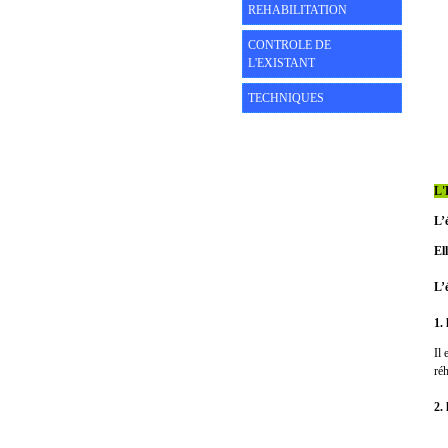
REHABILITATION
CONTROLE DE
L'EXISTANT
TECHNIQUES
L
L’
El
L’
1.
Il
réh
2.