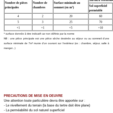
Surface minimale
Nombre de pièces
Nombre de
Surface minimale au
Sol superficiel
principales
chambres
sommet (en m²)
perméable
4
2
20
60
5
3
25
70
+1
+1
+5
+10
* surface donnée à titre indicatif car non définie par la norme
NB : une pièce principale est une pièce sèche destinée au séjour ou au sommeil d'une
surface minimale de 7m² munie d'un ouvrant sur l'extérieur (ex : chambre, séjour, salle à
manger...)
PRECAUTIONS DE MISE EN OEUVRE
Une attention toute particulière devra être apportée sur :
- Le nivellement du terrain (la base du tertre doit être plane)
- La perméabilité du sol naturel superficiel