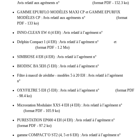
Avis relatif aux agréments n°
2010-015 et 2010-16
(format PDF - 152.3 ko)
GAMME EPURFLO MODÈLES MAXI CP et GAMME EPURFIX
MODÈLES CP : Avis relatif aux agréments n°
2010-17 et 2010-18
(format
PDF - 133 ko)
INNO-CLEAN EW 4 (4 EH) : Avis relatif à l’agrément n°
2010-19
Delphin Compact 1 (4 EH) : Avis relatif à l’agrément n°
2010-020
et
guide
d’utilisation
(format PDF - 1.2 Mo)
SIMBIOSE 4 EH (4 EH) : Avis relatif à l’agrément n°
2010-21
BIODISC BA 5EH (5 EH) : Avis relatif à l’agrément n°
2010-22
Filtre à massif de zéolithe - modèles 5 à 20 EH : Avis relatif à l’agrément
n°
2010-23
OXYFILTRE 5 EH (5 EH) : Avis relatif à l’agrément n°
2011-001
(format PDF
- 98.4 ko)
Microstation Modulaire XXS 4 EH (4 EH) : Avis relatif à l’agrément n°
2011-
002
(format PDF - 105.9 ko)
PURESTATION EP600 4 EH (4 EH) : Avis relatif à l’agrément n°
2011-003
(format PDF - 97.2 ko)
gamme COMPACT’O ST2 (4, 5 et 6 EH) : Avis relatif à l’agrément n°
2011-