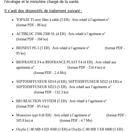
l’écologie et le ministère chargé de la santé.
Il s’agit des dispositifs de traitement suivant :
TOPAZE T5 avec filtre à sable (5 EH) : Avis relatif à l’agrément n°
2010-003
(format PDF - 96 ko)
ACTIBLOC 2500-2500 SL (4 EH) : Avis relatif à l’agrément n°
2010-004
(format PDF - 104 ko)
BIONEST PE-5 (5 EH) : Avis relatif à l’agrément n°
2010-005
(format PDF -
95 ko)
BIOFRANCE F4 et BIOFRANCE PLAST F4 (4 EH) : Avis relatif aux
agréments n°
2010-006 et 2010-007
(format PDF - 154.4 ko) et
guide
d’utilisation
(format PDF - 2.4 Mo)
SEPTODIFFUSEUR SD14 (4 EH), SEPTODIFFUSEUR SD22 (4 EH) et
SEPTODIFFUSEUR SD23 (5 EH) : Avis relatif aux l’agréments n°
2010-008
et 2010-009
(format PDF - 132.3 ko)
BIO REACTION SYSTEM (5 EH) : Avis relatif à l’agrément n°
2010-010
(format PDF - 95.4 ko)
Monocuve type 6 (6 EH) : Avis relatif à l’agrément n°
2010-011
(format PDF -
105.9 ko) et
guide d’utilisation
(format PDF - 4.7 Mo)
Oxyfix C-90 MB 4 EH 4500 (3 EH) et Oxyfix C-90 MB 5 EH 6000 (5 EH) :