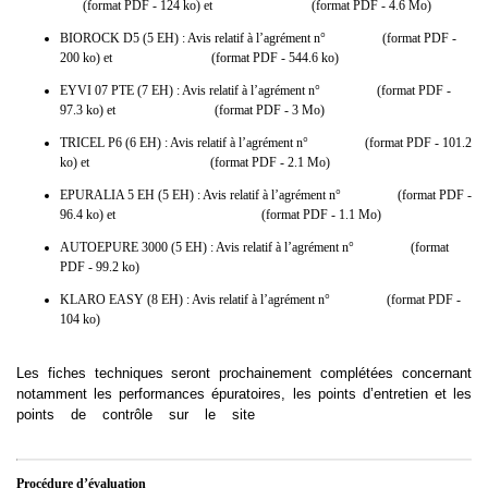
007
(format PDF - 124 ko) et
guide d’utilisation
(format PDF - 4.6 Mo)
BIOROCK D5 (5 EH) : Avis relatif à l’agrément n°
2010-026
(format PDF -
200 ko) et
guide d’utilisation
(format PDF - 544.6 ko)
EYVI 07 PTE (7 EH) : Avis relatif à l’agrément n°
2011-008
(format PDF -
97.3 ko) et
guide d’utilisation
(format PDF - 3 Mo)
TRICEL P6 (6 EH) : Avis relatif à l’agrément n°
2011-006
(format PDF - 101.2
ko) et
guide utilisation Tricel
(format PDF - 2.1 Mo)
EPURALIA 5 EH (5 EH) : Avis relatif à l’agrément n°
2011-012
(format PDF -
96.4 ko) et
Guide_utilisateur_advisaen
(format PDF - 1.1 Mo)
AUTOEPURE 3000 (5 EH) : Avis relatif à l’agrément n°
2011-004
(format
PDF - 99.2 ko)
KLARO EASY (8 EH) : Avis relatif à l’agrément n°
2011-005
(format PDF -
104 ko)
Les fiches techniques seront prochainement complétées concernant
notamment les performances épuratoires, les points d’entretien et les
points de contrôle sur le site
http://www.assainissement-non-
collectif.developpement-durable.gouv.fr
Procédure d’évaluation