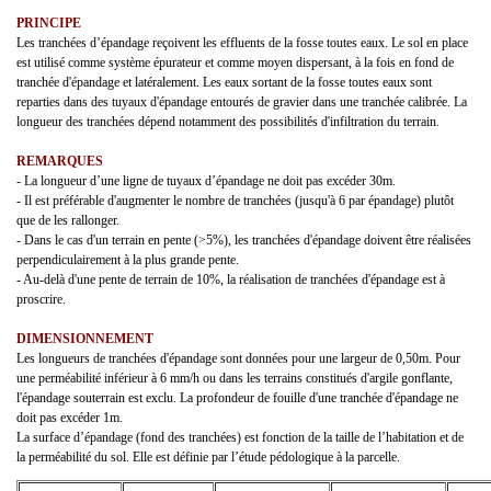
PRINCIPE
Les tranchées d’épandage reçoivent les effluents de la fosse toutes eaux. Le sol en place
est utilisé comme système épurateur et comme moyen dispersant, à la fois en fond de
tranchée d'épandage et latéralement. Les eaux sortant de la fosse toutes eaux sont
reparties dans des tuyaux d'épandage entourés de gravier dans une tranchée calibrée. La
longueur des tranchées dépend notamment des possibilités d'infiltration du terrain.
REMARQUES
- La longueur d’une ligne de tuyaux d’épandage ne doit pas excéder 30m.
- Il est préférable d'augmenter le nombre de tranchées (jusqu'à 6 par épandage) plutôt
que de les rallonger.
- Dans le cas d'un terrain en pente (>5%), les tranchées d'épandage doivent être réalisées
perpendiculairement à la plus grande pente.
- Au-delà d'une pente de terrain de 10%, la réalisation de tranchées d'épandage est à
proscrire.
DIMENSIONNEMENT
Les longueurs de tranchées d'épandage sont données pour une largeur de 0,50m. Pour
une perméabilité inférieur à 6 mm/h ou dans les terrains constitués d'argile gonflante,
l'épandage souterrain est exclu. La profondeur de fouille d'une tranchée d'épandage ne
doit pas excéder 1m.
La surface d’épandage (fond des tranchées) est fonction de la taille de l’habitation et de
la perméabilité du sol. Elle est définie par l’étude pédologique à la parcelle.