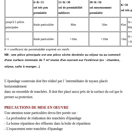
6<K<15
15<K<30
30<K<50
K>50
sol très peu
sol de perméabilité
sol moyennement
sol très
perméable
médiocre
perméable
jusqu'à 5 pièces
lit
étude particulière
80m
50m
45m
principales
60
lit
+1
étude particulière
+16m
+10m
+6m
+2
K = coefficent de perméabilité exprimé en mm/h
NB : une pièce principale est une pièce sèche destinée au séjour ou au sommeil
d'une surface minimale de 7 m² munie d'un ouvrant sur l'extérieur (ex : chambre,
séjour, salle à manger...)
L’épandage souterrain doit être réalisé par l ’intermédiaire de tuyaux placés
horizontalement
dans un ensemble de tranchées. Il doit être placé aussi près de la surface du sol que le
permet sa protection.
PRECAUTIONS DE MISE EN OEUVRE
Une attention toute particulière devra être portée sur :
- La profondeur de réalisation des tranchées d'épandage
- La bonne répartition des effluents dans la boîte de répartition
- L'espacement entre tranchées d'épandage