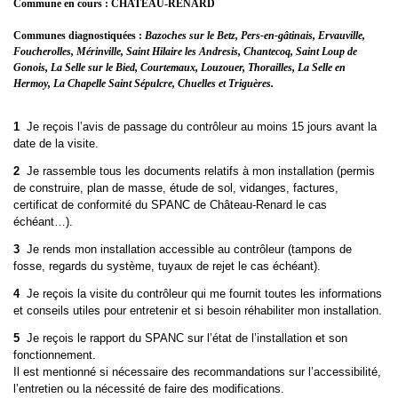
Commune en cours : CHATEAU-RENARD
Communes diagnostiquées :
Bazoches sur le Betz, Pers-en-gâtinais, Ervauville,
Foucherolles, Mérinville, Saint Hilaire les Andresis, Chantecoq, Saint Loup de
Gonois, La Selle sur le Bied, Courtemaux, Louzouer, Thorailles, La Selle en
Hermoy, La Chapelle Saint Sépulcre, Chuelles et Triguères.
1
Je reçois l’avis de passage du contrôleur
au moins 15 jours avant la
date de la visite.
2
Je rassemble tous les documents
relatifs à mon installation (permis
de construire, plan de masse, étude de sol, vidanges, factures,
certificat de conformité du SPANC de Château-Renard le cas
échéant…).
3
Je rends mon installation accessible au contrôleur
(tampons de
fosse, regards du système, tuyaux de rejet le cas échéant).
4
Je reçois la visite du contrôleur
qui me fournit toutes les informations
et conseils utiles pour entretenir et si besoin réhabiliter mon installation.
5
Je reçois le rapport du SPANC sur l’état de l’installation et son
fonctionnement.
Il est mentionné si nécessaire des recommandations sur l’accessibilité,
l’entretien ou la nécessité de faire des modifications.